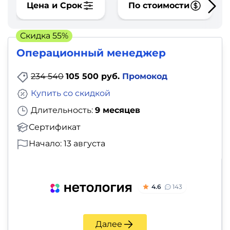
фото,
Цена и Срок
По стоимости
аудио
Скидка 55%
Маркетинг
Операционный менеджер
Иностранный
234 540
105 500 руб.
Промокод
язык
Купить со скидкой
Длительность:
9 месяцев
Для
Сертификат
детей
Начало: 13 августа
Красота,
здоровье,
4.6
143
фитнес
Психология
Далее