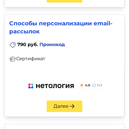
и
саморазвитие
Способы персонализации email-
Прочее
рассылок
Репетиторы
790 руб.
Промокод
Тесты
Сертификат
на
профориентацию
4.6
143
Далее