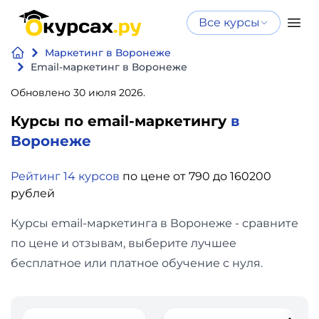
Все курсы
Нейросеть
Все курсы
Маркетинг в Воронеже
Нейросеть и ИИ
и ИИ
Email-маркетинг в Воронеже
Курсы по
Обновлено 30 июля 2026.
Программирование
искусственному
Курсы по email-маркетингу
в
интеллекту
Бизнес
Воронеже
Курсы по нейросетям
и
Бесплатно
Рейтинг 14 курсов
по цене от 790 до 160200
финансы
рублей
Дизайн
Курсы email-маркетинга в Воронеже - сравните
по цене и отзывам, выберите лучшее
Аналитика
бесплатное или платное обучение с нуля.
Видео,