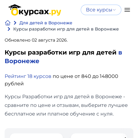
Все курсы
Нейросеть
Все курсы
Для детей в Воронеже
Нейросеть и ИИ
и ИИ
Курсы разработки игр для детей в Воронеже
Курсы по
Обновлено 02 августа 2026.
Программирование
искусственному
Курсы разработки игр для детей
в
интеллекту
Бизнес
Воронеже
Курсы по нейросетям
и
Бесплатно
Рейтинг 18 курсов
по цене от 840 до 148000
финансы
рублей
Дизайн
Курсы Разработки игр для детей в Воронеже -
сравните по цене и отзывам, выберите лучшее
Аналитика
бесплатное или платное обучение с нуля.
Видео,