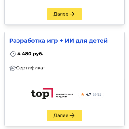
и
саморазвитие
Далее
Прочее
Репетиторы
Разработка игр + ИИ для детей
4 480 руб.
Тесты
на
Сертификат
профориентацию
4.7
95
Далее