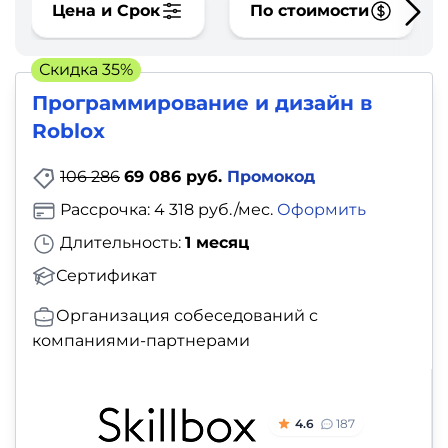
фото,
Цена и Срок
По стоимости
аудио
Скидка 35%
Маркетинг
Программирование и дизайн в
Roblox
Иностранный
язык
106 286
69 086 руб.
Промокод
Рассрочка: 4 318 руб./мес.
Оформить
Для
Длительность:
1 месяц
детей
Сертификат
Красота,
Организация собеседований с
здоровье,
компаниями-партнерами
фитнес
Психология
4.6
187