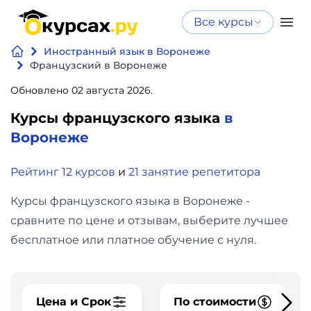
Все курсы
Нейросеть
Все курсы
Иностранный язык в Воронеже
Нейросеть и ИИ
и ИИ
Французский в Воронеже
Курсы по
Обновлено 02 августа 2026.
Программирование
искусственному
Курсы французского языка
в
интеллекту
Бизнес
Воронеже
Курсы по нейросетям
и
Бесплатно
Рейтинг 12 курсов
и
21 занятие репетитора
финансы
Курсы французского языка в Воронеже -
Дизайн
сравните по цене и отзывам, выберите лучшее
бесплатное или платное обучение с нуля.
Аналитика
Видео,
Цена и Срок
По стоимости