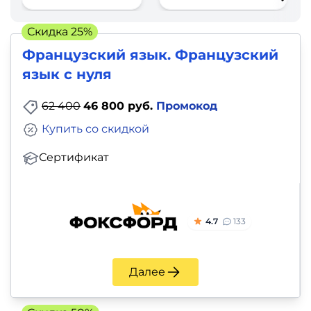
фото,
аудио
Скидка 25%
Французский язык. Французский
Маркетинг
язык с нуля
Иностранный
62 400
46 800 руб.
Промокод
язык
Купить со скидкой
Для
Сертификат
детей
Красота,
4.7
133
здоровье,
фитнес
Далее
Психология