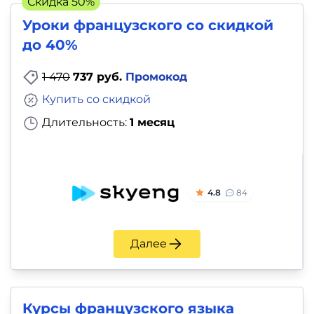
Скидка 50%
и
Уроки французского со скидкой
саморазвитие
до 40%
Прочее
1 470
737 руб.
Промокод
Репетиторы
Купить со скидкой
Длительность:
1 месяц
Тесты
на
профориентацию
4.8
84
Далее
Курсы французского языка