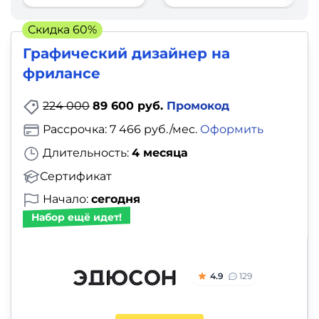
фото,
аудио
Скидка 60%
Графический дизайнер на
Маркетинг
фрилансе
Иностранный
224 000
89 600 руб.
Промокод
язык
Рассрочка: 7 466 руб./мес.
Оформить
Длительность:
4 месяца
Для
Сертификат
детей
Начало:
сегодня
Красота,
Набор ещё идет!
здоровье,
фитнес
4.9
129
Психология