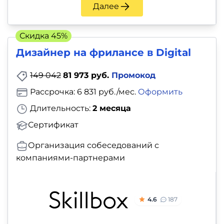
и
Далее
саморазвитие
Скидка 45%
Прочее
Дизайнер на фрилансе в Digital
Репетиторы
149 042
81 973 руб.
Промокод
Рассрочка: 6 831 руб./мес.
Оформить
Тесты
Длительность:
2 месяца
на
Сертификат
профориентацию
Организация собеседований с
компаниями-партнерами
4.6
187