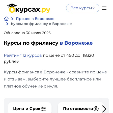
Все курсы
Нейросеть
Все курсы
Прочее в Воронеже
Нейросеть и ИИ
и ИИ
Курсы по фрилансу в Воронеже
Курсы по
Обновлено 30 июля 2026.
Программирование
искусственному
Курсы по фрилансу
в Воронеже
интеллекту
Бизнес
Курсы по нейросетям
Рейтинг 12 курсов
по цене от 450 до 118320
и
Бесплатно
рублей
финансы
Курсы фриланса в Воронеже - сравните по цене
Дизайн
и отзывам, выберите лучшее бесплатное или
платное обучение с нуля.
Аналитика
Видео,
Цена и Срок
По стоимости