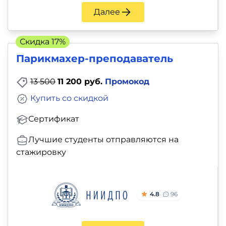
и
Далее
саморазвитие
Скидка 17%
Прочее
Парикмахер-преподаватель
Репетиторы
13 500
11 200 руб.
Промокод
Тесты
Купить со скидкой
на
Сертификат
профориентацию
Лучшие студенты отправляются на
стажировку
4.8
96