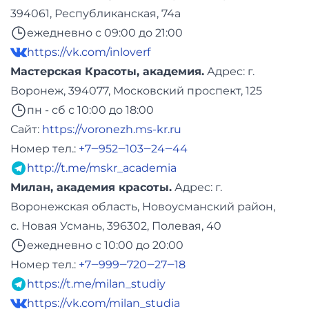
394061, Республиканская, 74а
ежедневно с 09:00 до 21:00
https://vk.com/inloverf
Мастерская Красоты, академия.
Адреc: г.
Воронеж, 394077, Московский проспект, 125
пн - сб с 10:00 до 18:00
Сайт:
https://voronezh.ms-kr.ru
Номер тел.:
+7‒952‒103‒24‒44
http://t.me/mskr_academia
Милан, академия красоты.
Адреc: г.
Воронежская область, Новоусманский район,
с. Новая Усмань, 396302, Полевая, 40
ежедневно с 10:00 до 20:00
Номер тел.:
+7‒999‒720‒27‒18
https://t.me/milan_studiy
https://vk.com/milan_studia