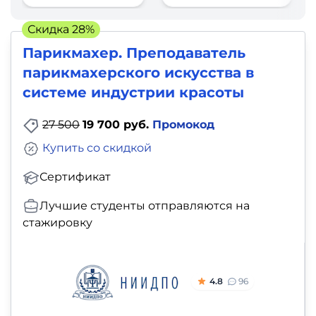
фото,
аудио
Скидка 28%
Парикмахер. Преподаватель
Маркетинг
парикмахерского искусства в
системе индустрии красоты
Иностранный
язык
27 500
19 700 руб.
Промокод
Купить со скидкой
Для
Сертификат
детей
Лучшие студенты отправляются на
Красота,
стажировку
здоровье,
фитнес
4.8
96
Психология