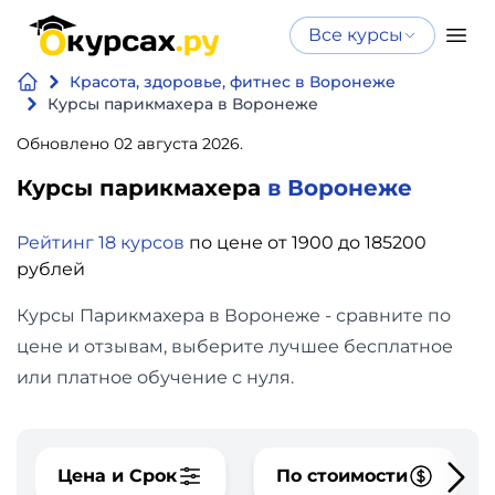
Все курсы
Нейросеть
Все курсы
Красота, здоровье, фитнес в Воронеже
Нейросеть и ИИ
и ИИ
Курсы парикмахера в Воронеже
Курсы по
Обновлено 02 августа 2026.
Программирование
искусственному
Курсы парикмахера
в Воронеже
интеллекту
Бизнес
Курсы по нейросетям
Рейтинг 18 курсов
по цене от 1900 до 185200
и
Бесплатно
рублей
финансы
Курсы Парикмахера в Воронеже - сравните по
Дизайн
цене и отзывам, выберите лучшее бесплатное
или платное обучение с нуля.
Аналитика
Видео,
Цена и Срок
По стоимости