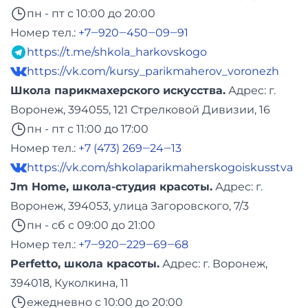
пн - пт с 10:00 до 20:00
Номер тел.:
+7‒920‒450‒09‒91
https://t.me/shkola_harkovskogo
https://vk.com/kursy_parikmaherov_voronezh
Школа парикмахерского искусства.
Адреc: г.
Воронеж, 394055, 121 Стрелковой Дивизии, 16
пн - пт с 11:00 до 17:00
Номер тел.:
+7 (473) 269‒24‒13
https://vk.com/shkolaparikmaherskogoiskusstva
Jm Home, школа-студия красоты.
Адреc: г.
Воронеж, 394053, улица Загоровского, 7/3
пн - сб с 09:00 до 21:00
Номер тел.:
+7‒920‒229‒69‒68
Perfetto, школа красоты.
Адреc: г. Воронеж,
394018, Куколкина, 11
ежедневно с 10:00 до 20:00