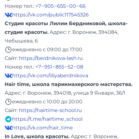
Номер тел.:
+7‒905‒655‒00‒66
https://vk.com/public117545326
Студия красоты Лилии Бердниковой, школа-
студия красоты.
Адреc: г. Воронеж, 394084,
Чебышева, 6
ежедневно с 09:00 до 17:00
Сайт:
https://berdnikova-lash.ru
Номер тел.:
+7‒951‒855‒52‒08
https://vk.com/liliyaberdnikova
Hair time, школа парикмахерского мастерства.
Адреc: г. Воронеж, 394018, улица 9 Января, 36/1
ежедневно с 10:00 до 20:00
Сайт:
https://hairtime-school.ru
https://t.me/hairtime_school
https://vk.com/hair_time
In Love, школа красоты.
Адреc: г. Воронеж,